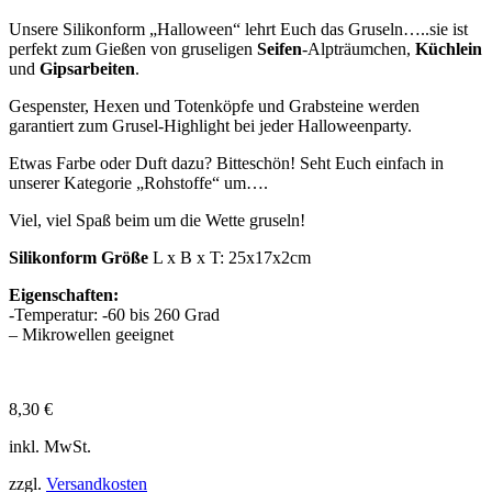
Unsere Silikonform „Halloween“ lehrt Euch das Gruseln…..sie ist
perfekt zum Gießen von gruseligen
Seifen
-Alpträumchen,
Küchlein
und
Gipsarbeiten
.
Gespenster, Hexen und Totenköpfe und Grabsteine werden
garantiert zum Grusel-Highlight bei jeder Halloweenparty.
Etwas Farbe oder Duft dazu? Bitteschön! Seht Euch einfach in
unserer Kategorie „Rohstoffe“ um….
Viel, viel Spaß beim um die Wette gruseln!
Silikonform Größe
L x B x T: 25x17x2cm
Eigenschaften:
-Temperatur: -60 bis 260 Grad
– Mikrowellen geeignet
8,30
€
inkl. MwSt.
zzgl.
Versandkosten