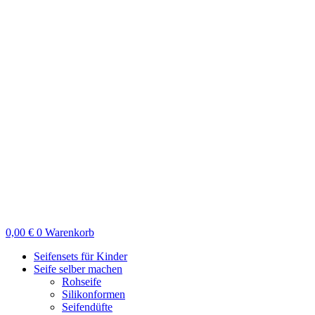
Zum
Inhalt
springen
0,00
€
0
Warenkorb
Seifensets für Kinder
Seife selber machen
Rohseife
Silikonformen
Seifendüfte