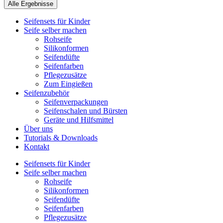
Alle Ergebnisse
Seifensets für Kinder
Seife selber machen
Rohseife
Silikonformen
Seifendüfte
Seifenfarben
Pflegezusätze
Zum Eingießen
Seifenzubehör
Seifenverpackungen
Seifenschalen und Bürsten
Geräte und Hilfsmittel
Über uns
Tutorials & Downloads
Kontakt
Seifensets für Kinder
Seife selber machen
Rohseife
Silikonformen
Seifendüfte
Seifenfarben
Pflegezusätze