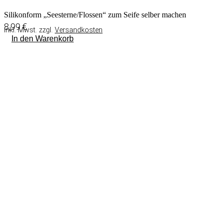
Silikonform „Seesterne/Flossen“ zum Seife selber machen
8,99
€
inkl. Mwst. zzgl.
Versandkosten
In den Warenkorb