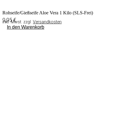
Rohseife/Gießseife Aloe Vera 1 Kilo (SLS-Frei)
9,95
€
inkl. Mwst. zzgl.
Versandkosten
In den Warenkorb