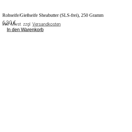
Rohseife/Gießseife Sheabutter (SLS-frei), 250 Gramm
6,30
€
inkl. Mwst. zzgl.
Versandkosten
In den Warenkorb