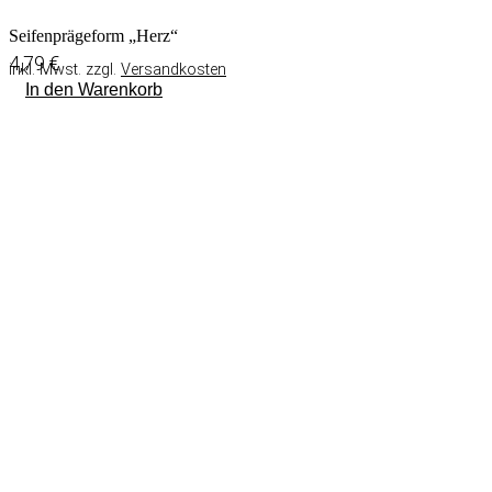
Seifenprägeform „Herz“
4,79
€
inkl. Mwst. zzgl.
Versandkosten
In den Warenkorb