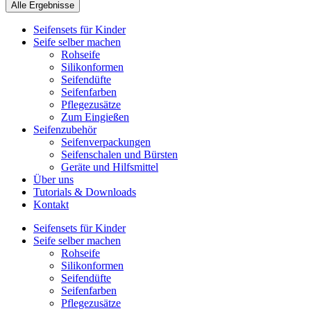
Alle Ergebnisse
Seifensets für Kinder
Seife selber machen
Rohseife
Silikonformen
Seifendüfte
Seifenfarben
Pflegezusätze
Zum Eingießen
Seifenzubehör
Seifenverpackungen
Seifenschalen und Bürsten
Geräte und Hilfsmittel
Über uns
Tutorials & Downloads
Kontakt
Seifensets für Kinder
Seife selber machen
Rohseife
Silikonformen
Seifendüfte
Seifenfarben
Pflegezusätze