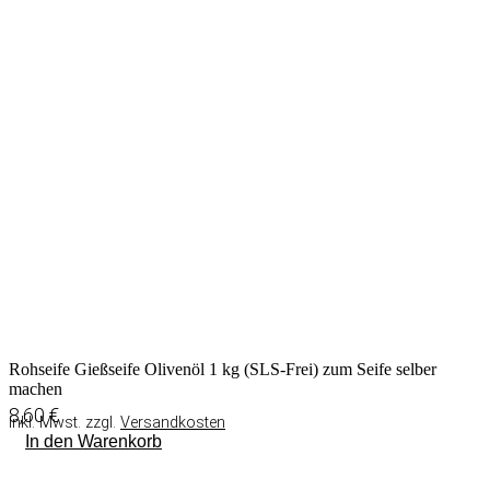
Rohseife Gießseife Olivenöl 1 kg (SLS-Frei) zum Seife selber
machen
8,60
€
inkl. Mwst. zzgl.
Versandkosten
In den Warenkorb