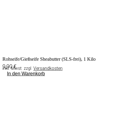
Rohseife/Gießseife Sheabutter (SLS-frei), 1 Kilo
9,90
€
inkl. Mwst. zzgl.
Versandkosten
In den Warenkorb