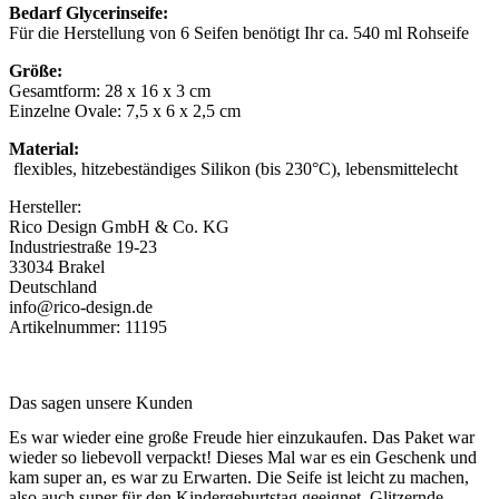
Bedarf Glycerinseife:
Für die Herstellung von 6 Seifen benötigt Ihr ca. 540 ml Rohseife
Größe:
Gesamtform: 28 x 16 x 3 cm
Einzelne Ovale: 7,5 x 6 x 2,5 cm
Material:
flexibles, hitzebeständiges Silikon (bis 230°C), lebensmittelecht
Hersteller:
Rico Design GmbH & Co. KG
Industriestraße 19-23
33034 Brakel
Deutschland
info@rico-design.de
Artikelnummer: 11195
Das sagen unsere Kunden
Es war wieder eine große Freude hier einzukaufen. Das Paket war
wieder so liebevoll verpackt! Dieses Mal war es ein Geschenk und
kam super an, es war zu Erwarten. Die Seife ist leicht zu machen,
also auch super für den Kindergeburtstag geeignet. Glitzernde