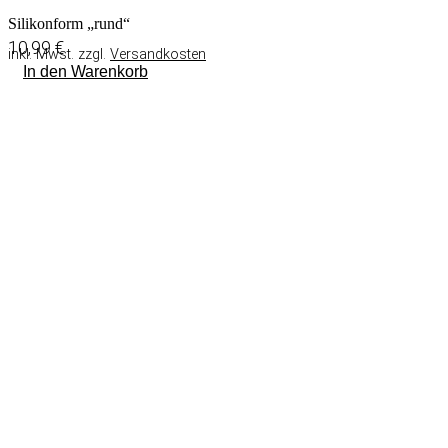
Silikonform „rund“
10,99
€
inkl. Mwst. zzgl.
Versandkosten
In den Warenkorb