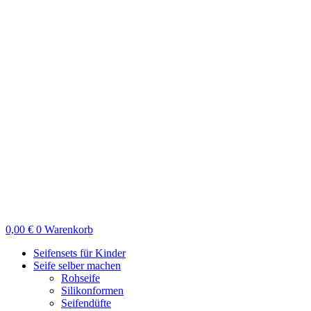
Zum
Inhalt
springen
0,00
€
0
Warenkorb
Seifensets für Kinder
Seife selber machen
Rohseife
Silikonformen
Seifendüfte