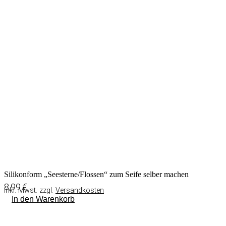
Silikonform „Seesterne/Flossen“ zum Seife selber machen
8,99
€
inkl. Mwst. zzgl.
Versandkosten
In den Warenkorb