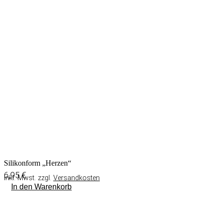
Silikonform „Herzen“
6,95
€
inkl. Mwst. zzgl.
Versandkosten
In den Warenkorb