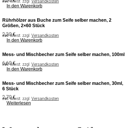
inkl. Mwst. zzgl.
Versandkosten
In den Warenkorb
Rührhölzer aus Buche zum Seife selber machen, 2
Größen, 2×60 Stück
2,30
€
inkl. Mwst. zzgl.
Versandkosten
In den Warenkorb
Mess- und Mischbecher zum Seife selber machen, 100ml
6,60
€
inkl. Mwst. zzgl.
Versandkosten
In den Warenkorb
Mess- und Mischbecher zum Seife selber machen, 30ml,
6 Stück
2,70
€
inkl. Mwst. zzgl.
Versandkosten
Weiterlesen