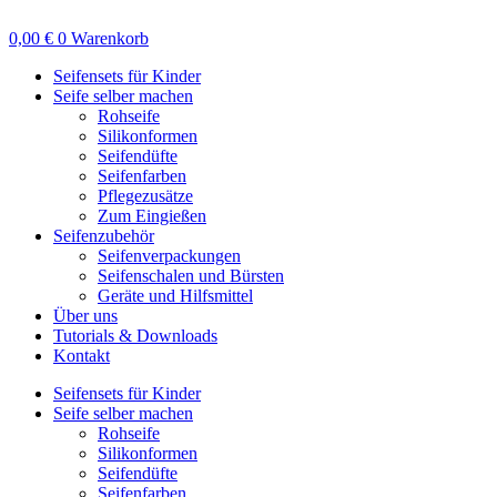
Zum
Inhalt
0,00
€
0
Warenkorb
springen
Seifensets für Kinder
Seife selber machen
Rohseife
Silikonformen
Seifendüfte
Seifenfarben
Pflegezusätze
Zum Eingießen
Seifenzubehör
Seifenverpackungen
Seifenschalen und Bürsten
Geräte und Hilfsmittel
Über uns
Tutorials & Downloads
Kontakt
Seifensets für Kinder
Seife selber machen
Rohseife
Silikonformen
Seifendüfte
Seifenfarben