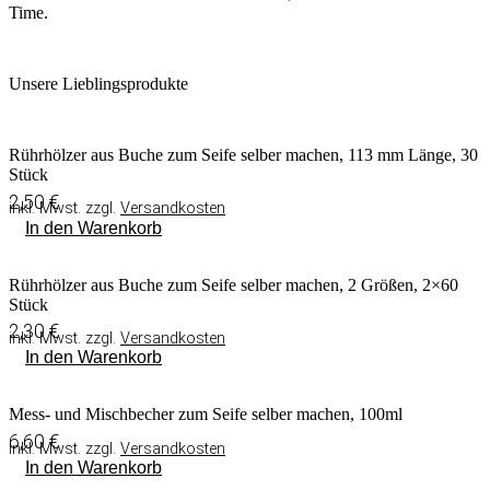
Time.
Unsere Lieblingsprodukte
Rührhölzer aus Buche zum Seife selber machen, 113 mm Länge, 30
Stück
2,50
€
inkl. Mwst. zzgl.
Versandkosten
In den Warenkorb
Rührhölzer aus Buche zum Seife selber machen, 2 Größen, 2×60
Stück
2,30
€
inkl. Mwst. zzgl.
Versandkosten
In den Warenkorb
Mess- und Mischbecher zum Seife selber machen, 100ml
6,60
€
inkl. Mwst. zzgl.
Versandkosten
In den Warenkorb