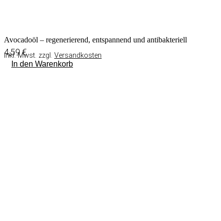
Avocadoöl – regenerierend, entspannend und antibakteriell
4,59
€
inkl. Mwst. zzgl.
Versandkosten
In den Warenkorb