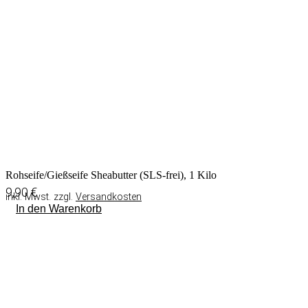
Rohseife/Gießseife Sheabutter (SLS-frei), 1 Kilo
9,90
€
inkl. Mwst. zzgl.
Versandkosten
In den Warenkorb