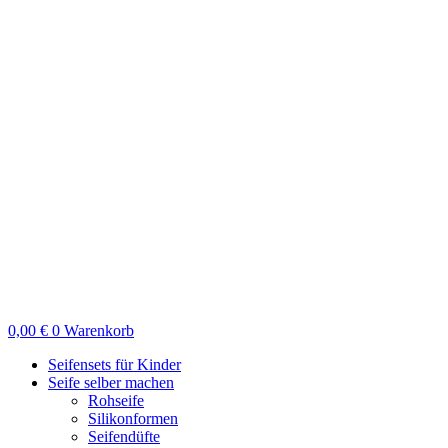
Zum
Inhalt
springen
0,00
€
0
Warenkorb
Seifensets für Kinder
Seife selber machen
Rohseife
Silikonformen
Seifendüfte