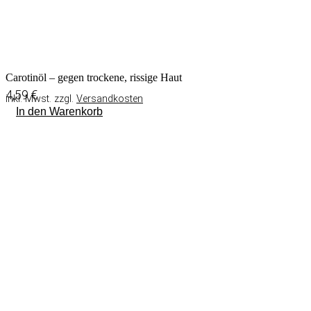
Carotinöl – gegen trockene, rissige Haut
4,59
€
inkl. Mwst. zzgl.
Versandkosten
In den Warenkorb