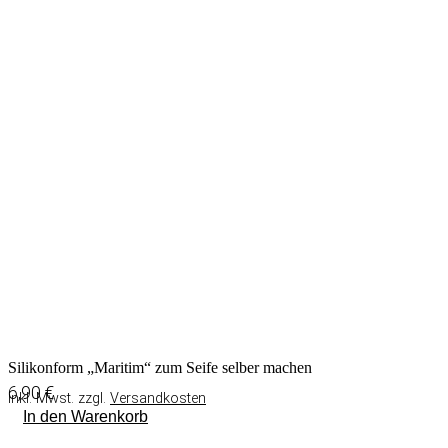
Silikonform „Maritim“ zum Seife selber machen
6,90
€
inkl. Mwst. zzgl.
Versandkosten
In den Warenkorb