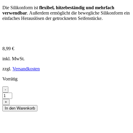
Die Silikonform ist
flexibel, hitzebeständig und mehrfach
verwendbar
. Außerdem ermöglicht die bewegliche Silikonform ein
einfaches Herauslösen der getrockneten Seifenstücke.
8,99
€
inkl. MwSt.
zzgl.
Versandkosten
Vorrätig
Silikonform
-
"Kirschblüte"
Menge
+
In den Warenkorb