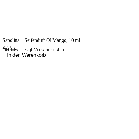
Sapolina – Seifenduft-Öl Mango, 10 ml
4,69
€
inkl. Mwst. zzgl.
Versandkosten
In den Warenkorb