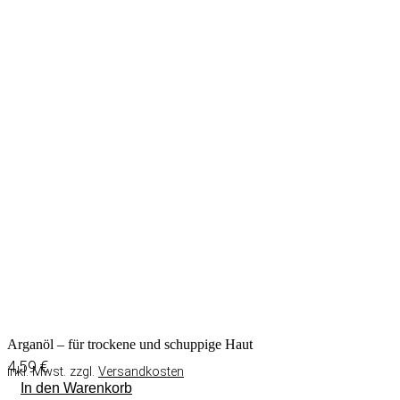
Arganöl – für trockene und schuppige Haut
4,59
€
inkl. Mwst. zzgl.
Versandkosten
In den Warenkorb