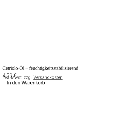
Cetriolo-Öl – feuchtigkeitsstabilisierend
4,59
€
inkl. Mwst. zzgl.
Versandkosten
In den Warenkorb