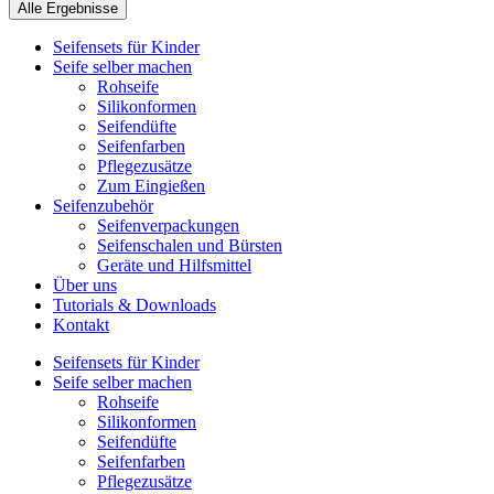
Alle Ergebnisse
Seifensets für Kinder
Seife selber machen
Rohseife
Silikonformen
Seifendüfte
Seifenfarben
Pflegezusätze
Zum Eingießen
Seifenzubehör
Seifenverpackungen
Seifenschalen und Bürsten
Geräte und Hilfsmittel
Über uns
Tutorials & Downloads
Kontakt
Seifensets für Kinder
Seife selber machen
Rohseife
Silikonformen
Seifendüfte
Seifenfarben
Pflegezusätze