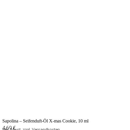
Sapolina – Seifenduft-Öl X-mas Cookie, 10 ml
4,69
€
inkl. Mwst. zzgl.
Versandkosten