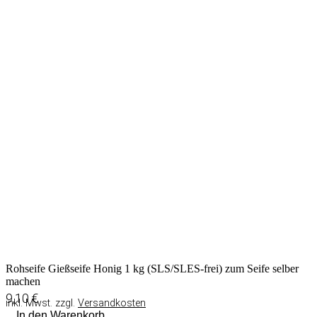
Rohseife Gießseife Honig 1 kg (SLS/SLES-frei) zum Seife selber
machen
9,10
€
inkl. Mwst. zzgl.
Versandkosten
In den Warenkorb