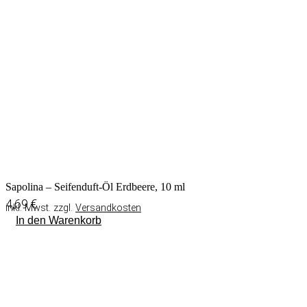
Sapolina – Seifenduft-Öl Erdbeere, 10 ml
4,69
€
inkl. Mwst. zzgl.
Versandkosten
In den Warenkorb