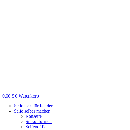
Zum
Inhalt
springen
0,00
€
0
Warenkorb
Seifensets für Kinder
Seife selber machen
Rohseife
Silikonformen
Seifendüfte