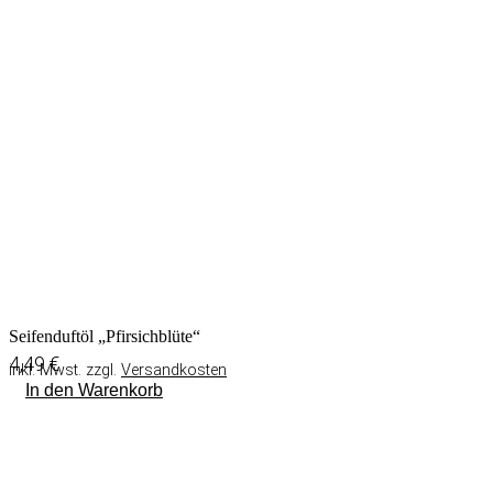
Seifenduftöl „Pfirsichblüte“
4,49
€
inkl. Mwst. zzgl.
Versandkosten
In den Warenkorb