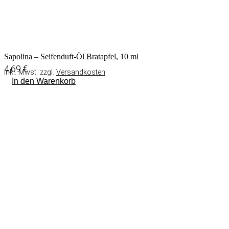
Sapolina – Seifenduft-Öl Bratapfel, 10 ml
4,69
€
inkl. Mwst. zzgl.
Versandkosten
In den Warenkorb