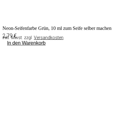
Neon-Seifenfarbe Grün, 10 ml zum Seife selber machen
2,79
€
inkl. Mwst. zzgl.
Versandkosten
In den Warenkorb