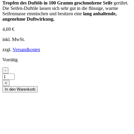
Tropfen des Duftöls in 100 Gramm geschmolzene Seife
gerührt.
Die Seifen-Duftöle lassen sich sehr gut in die flüssige, warme
Seifenmasse einmischen und besitzen eine
lang anhaltende,
angenehme Duftwirkung.
4,69
€
inkl. MwSt.
zzgl.
Versandkosten
Vorrätig
Sapolina
-
-
Seifenduft-
+
Öl
In den Warenkorb
Wintertraum,
10
ml
Menge