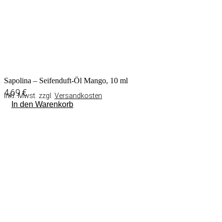
Sapolina – Seifenduft-Öl Mango, 10 ml
4,69
€
inkl. Mwst. zzgl.
Versandkosten
In den Warenkorb