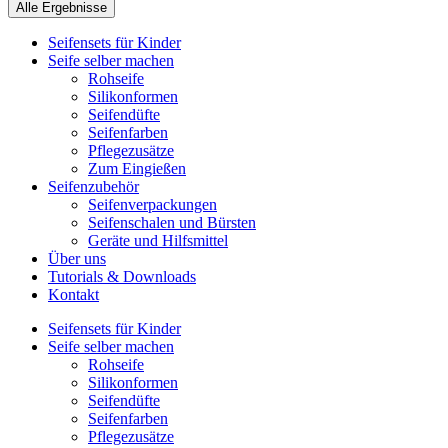
Alle Ergebnisse
Seifensets für Kinder
Seife selber machen
Rohseife
Silikonformen
Seifendüfte
Seifenfarben
Pflegezusätze
Zum Eingießen
Seifenzubehör
Seifenverpackungen
Seifenschalen und Bürsten
Geräte und Hilfsmittel
Über uns
Tutorials & Downloads
Kontakt
Seifensets für Kinder
Seife selber machen
Rohseife
Silikonformen
Seifendüfte
Seifenfarben
Pflegezusätze