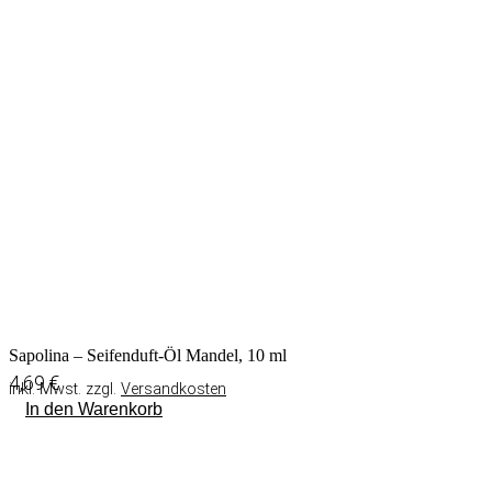
Sapolina – Seifenduft-Öl Mandel, 10 ml
4,69
€
inkl. Mwst. zzgl.
Versandkosten
In den Warenkorb