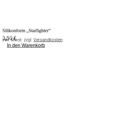
Silikonform „Starfighter“
3,50
€
inkl. Mwst. zzgl.
Versandkosten
In den Warenkorb