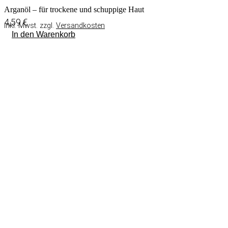
Arganöl – für trockene und schuppige Haut
4,59
€
inkl. Mwst. zzgl.
Versandkosten
In den Warenkorb