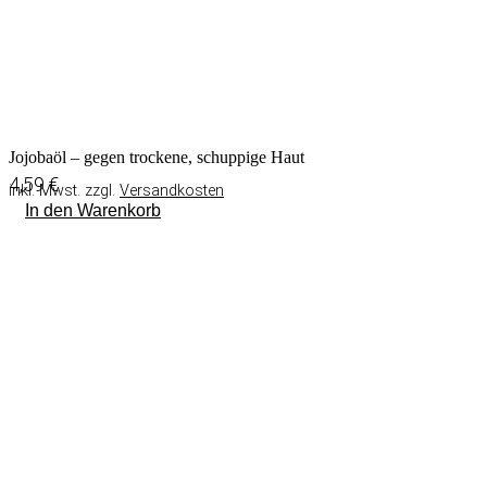
Jojobaöl – gegen trockene, schuppige Haut
4,59
€
inkl. Mwst. zzgl.
Versandkosten
In den Warenkorb