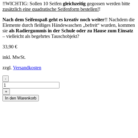
!!WICHTIG: Sollen 10 Seifen
gleichzeitig
gegossen werden bitte
zusätzlich eine quadratische Seifenform bestellen!
!
Nach dem Seifenspaß geht es kreativ noch weiter
!! Nachdem die
Elemente durch fleißiges Händewaschen „befreit“ wurden, kommen
sie
als Radiergummis in der Schule oder zu Hause zum Einsatz
– vielleicht als begehrtes Tauschobjekt?
33,90
€
inkl. MwSt.
zzgl.
Versandkosten
"Modern
-
Style"
-
+
Seifenset
In den Warenkorb
mit
Radiergummis
Menge