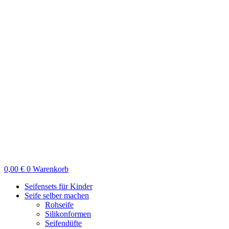
Zum
Inhalt
springen
0,00
€
0
Warenkorb
Seifensets für Kinder
Seife selber machen
Rohseife
Silikonformen
Seifendüfte