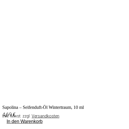
Sapolina – Seifenduft-Öl Wintertraum, 10 ml
4,69
€
inkl. Mwst. zzgl.
Versandkosten
In den Warenkorb