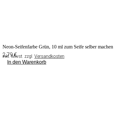
Neon-Seifenfarbe Grün, 10 ml zum Seife selber machen
2,79
€
inkl. Mwst. zzgl.
Versandkosten
In den Warenkorb