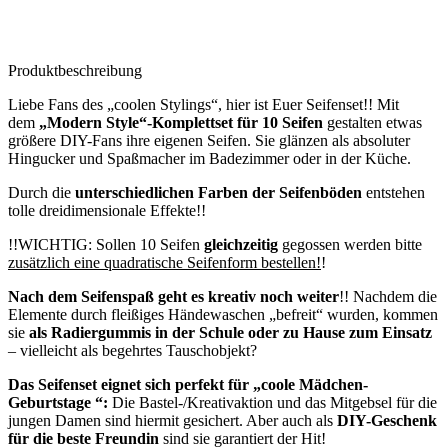
Produktbeschreibung
Liebe Fans des „coolen Stylings“, hier ist Euer Seifenset!! Mit
dem
„Modern Style“-Komplettset für 10 Seifen
gestalten etwas
größere DIY-Fans ihre eigenen Seifen. Sie glänzen als absoluter
Hingucker und Spaßmacher im Badezimmer oder in der Küche.
Durch die
unterschiedlichen Farben der Seifenböden
entstehen
tolle dreidimensionale Effekte!!
!!WICHTIG: Sollen 10 Seifen
gleichzeitig
gegossen werden bitte
zusätzlich eine quadratische Seifenform bestellen!
!
Nach dem Seifenspaß geht es kreativ noch weiter
!! Nachdem die
Elemente durch fleißiges Händewaschen „befreit“ wurden, kommen
sie
als Radiergummis in der Schule oder zu Hause zum Einsatz
– vielleicht als begehrtes Tauschobjekt?
Das Seifenset eignet sich perfekt für „coole Mädchen-
Geburtstage “:
Die Bastel-/Kreativaktion und das Mitgebsel für die
jungen Damen sind hiermit gesichert. Aber auch als
DIY-Geschenk
für die beste Freundin
sind sie garantiert der Hit!