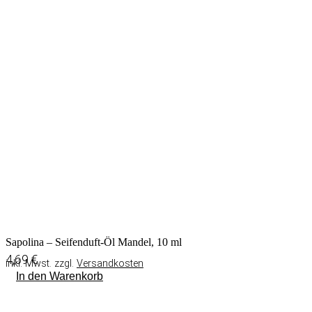
Sapolina – Seifenduft-Öl Mandel, 10 ml
4,69
€
inkl. Mwst. zzgl.
Versandkosten
In den Warenkorb