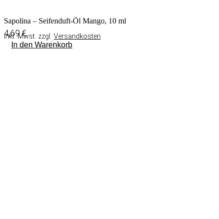
Sapolina – Seifenduft-Öl Mango, 10 ml
4,69
€
inkl. Mwst. zzgl.
Versandkosten
In den Warenkorb