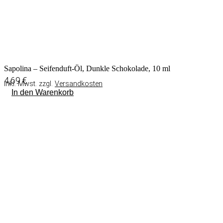
Sapolina – Seifenduft-Öl, Dunkle Schokolade, 10 ml
4,69
€
inkl. Mwst. zzgl.
Versandkosten
In den Warenkorb