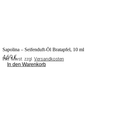
Sapolina – Seifenduft-Öl Bratapfel, 10 ml
4,69
€
inkl. Mwst. zzgl.
Versandkosten
In den Warenkorb