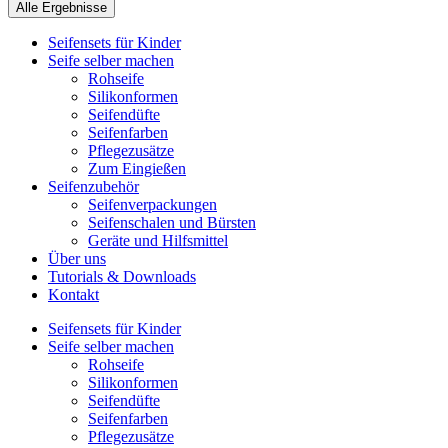
Alle Ergebnisse
Seifensets für Kinder
Seife selber machen
Rohseife
Silikonformen
Seifendüfte
Seifenfarben
Pflegezusätze
Zum Eingießen
Seifenzubehör
Seifenverpackungen
Seifenschalen und Bürsten
Geräte und Hilfsmittel
Über uns
Tutorials & Downloads
Kontakt
Seifensets für Kinder
Seife selber machen
Rohseife
Silikonformen
Seifendüfte
Seifenfarben
Pflegezusätze