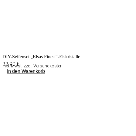
DIY-Seifenset „Elsas Finest“-Eiskristalle
33,90
€
inkl. Mwst. zzgl.
Versandkosten
In den Warenkorb