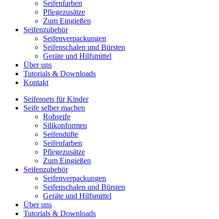
Seifenfarben
Pflegezusätze
Zum Eingießen
Seifenzubehör
Seifenverpackungen
Seifenschalen und Bürsten
Geräte und Hilfsmittel
Über uns
Tutorials & Downloads
Kontakt
Seifensets für Kinder
Seife selber machen
Rohseife
Silikonformen
Seifendüfte
Seifenfarben
Pflegezusätze
Zum Eingießen
Seifenzubehör
Seifenverpackungen
Seifenschalen und Bürsten
Geräte und Hilfsmittel
Über uns
Tutorials & Downloads