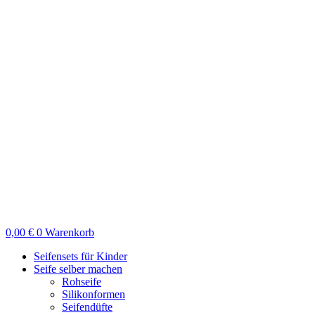
Zum
Inhalt
springen
0,00
€
0
Warenkorb
Seifensets für Kinder
Seife selber machen
Rohseife
Silikonformen
Seifendüfte