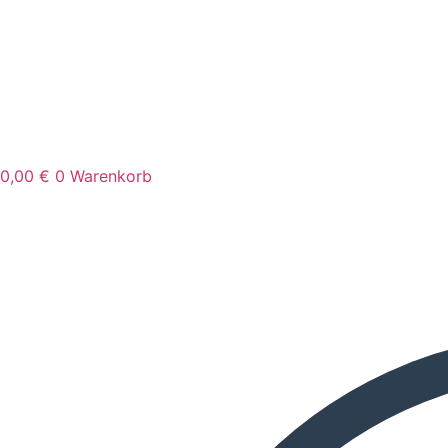
0,00
€
0
Warenkorb
Search
...