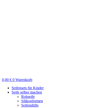
Zum
Inhalt
springen
0,00
€
0
Warenkorb
Seifensets für Kinder
Seife selber machen
Rohseife
Silikonformen
Seifendüfte