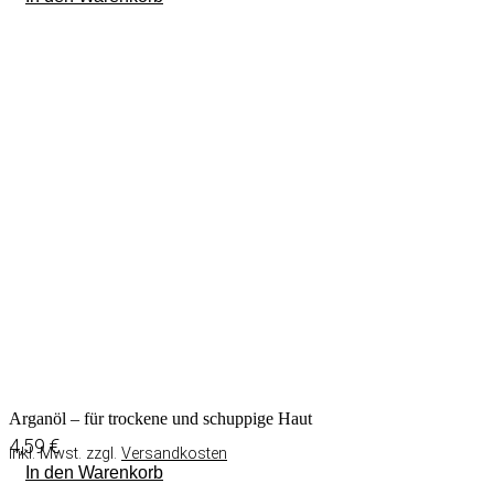
Arganöl – für trockene und schuppige Haut
4,59
€
inkl. Mwst. zzgl.
Versandkosten
In den Warenkorb