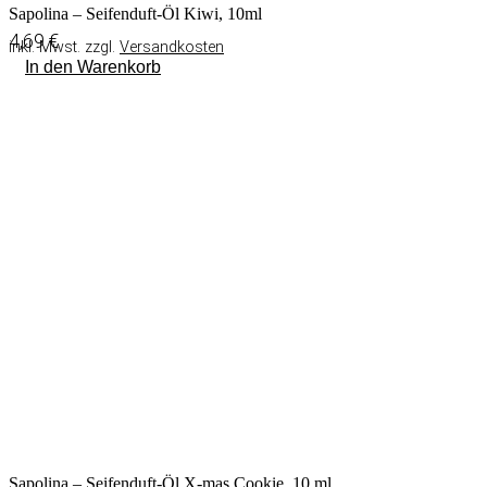
Sapolina – Seifenduft-Öl Kiwi, 10ml
4,69
€
inkl. Mwst. zzgl.
Versandkosten
In den Warenkorb
Sapolina – Seifenduft-Öl X-mas Cookie, 10 ml