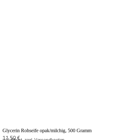
Glycerin Rohseife opak/milchig, 500 Gramm
11,50
€