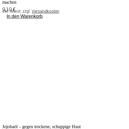
machen
9,10
€
inkl. Mwst. zzgl.
Versandkosten
In den Warenkorb
Jojobaöl – gegen trockene, schuppige Haut