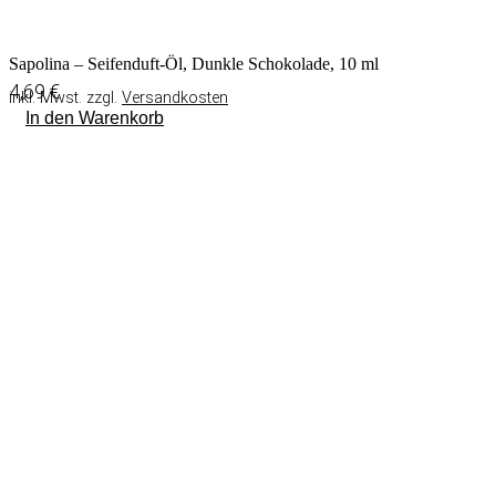
Sapolina – Seifenduft-Öl, Dunkle Schokolade, 10 ml
4,69
€
inkl. Mwst. zzgl.
Versandkosten
In den Warenkorb