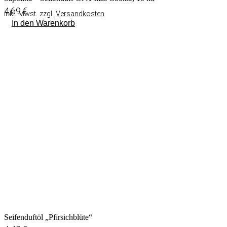
4,69
€
inkl. Mwst. zzgl.
Versandkosten
In den Warenkorb
Seifenduftöl „Pfirsichblüte“