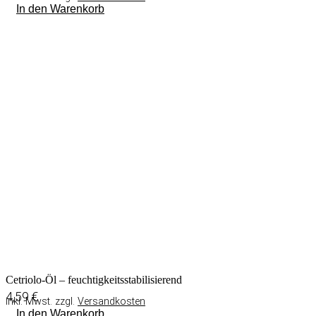
In den Warenkorb
Cetriolo-Öl – feuchtigkeitsstabilisierend
4,59
€
inkl. Mwst. zzgl.
Versandkosten
In den Warenkorb