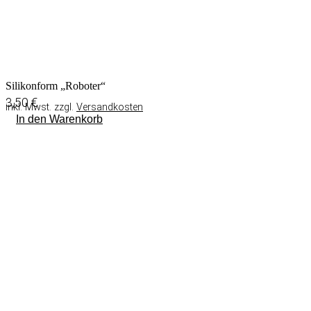
Silikonform „Roboter“
3,50
€
inkl. Mwst. zzgl.
Versandkosten
In den Warenkorb