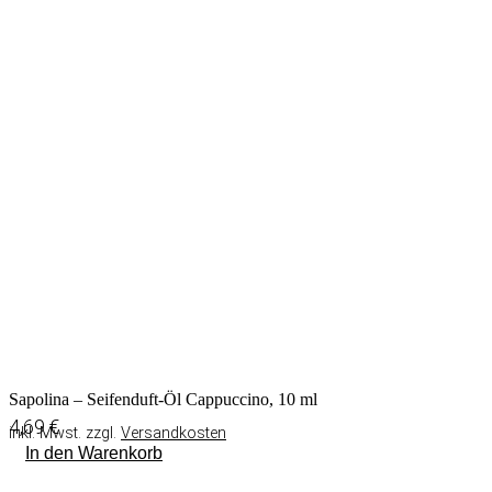
Sapolina – Seifenduft-Öl Cappuccino, 10 ml
4,69
€
inkl. Mwst. zzgl.
Versandkosten
In den Warenkorb