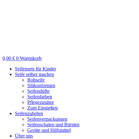
Zum
Inhalt
springen
0,00
€
0
Warenkorb
Seifensets für Kinder
Seife selber machen
Rohseife
Silikonformen
Seifendüfte
Seifenfarben
Pflegezusätze
Zum Eingießen
Seifenzubehör
Seifenverpackungen
Seifenschalen und Bürsten
Geräte und Hilfsmittel
Über uns