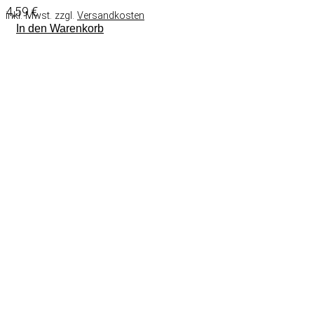
4,59
€
inkl. Mwst. zzgl.
Versandkosten
In den Warenkorb