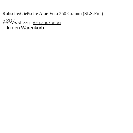
Rohseife/Gießseife Aloe Vera 250 Gramm (SLS-Frei)
6,30
€
inkl. Mwst. zzgl.
Versandkosten
In den Warenkorb