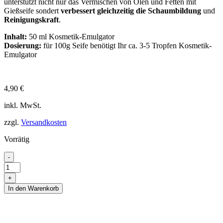
unterstützt nicht nur das Vermischen von Ölen und Fetten mit
Gießseife sondert
verbessert gleichzeitig die Schaumbildung
und
Reinigungskraft
.
Inhalt:
50 ml Kosmetik-Emulgator
Dosierung:
für 100g Seife benötigt Ihr ca. 3-5 Tropfen Kosmetik-
Emulgator
4,90
€
inkl. MwSt.
zzgl.
Versandkosten
Vorrätig
Kosmetik-
-
Emulgator
Menge
+
In den Warenkorb