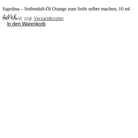
Sapolina – Seifenduft-Öl Orange zum Seife selber machen, 10 ml
4,49
€
inkl. Mwst. zzgl.
Versandkosten
In den Warenkorb