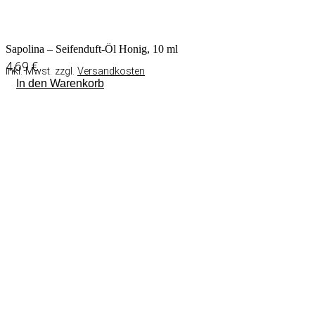
Sapolina – Seifenduft-Öl Honig, 10 ml
4,69
€
inkl. Mwst. zzgl.
Versandkosten
In den Warenkorb