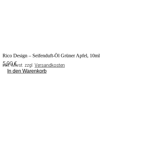
Rico Design – Seifenduft-Öl Grüner Apfel, 10ml
5,90
€
inkl. Mwst. zzgl.
Versandkosten
In den Warenkorb