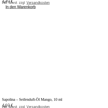
4,49
€
inkl. Mwst. zzgl.
Versandkosten
In den Warenkorb
Sapolina – Seifenduft-Öl Mango, 10 ml
4,69
€
inkl. Mwst. zzgl.
Versandkosten