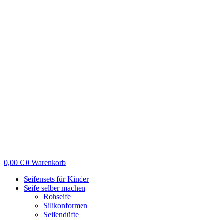
Zum
Inhalt
springen
0,00
€
0
Warenkorb
Seifensets für Kinder
Seife selber machen
Rohseife
Silikonformen
Seifendüfte