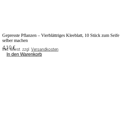
Gepresste Pflanzen – Vierblättriges Kleeblatt, 10 Stück zum Seife
selber machen
4,10
€
inkl. Mwst. zzgl.
Versandkosten
In den Warenkorb