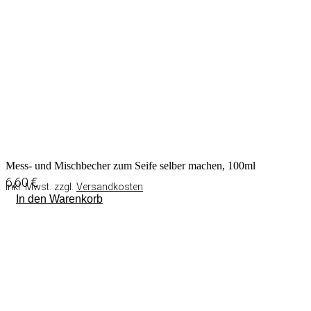
Mess- und Mischbecher zum Seife selber machen, 100ml
6,60
€
inkl. Mwst. zzgl.
Versandkosten
In den Warenkorb