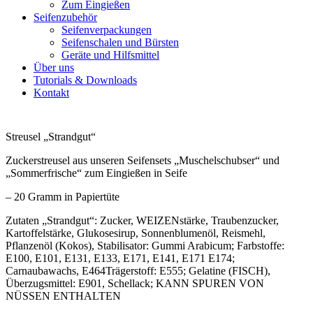
Zum Eingießen
Seifenzubehör
Seifenverpackungen
Seifenschalen und Bürsten
Geräte und Hilfsmittel
Über uns
Tutorials & Downloads
Kontakt
Streusel „Strandgut“
Zuckerstreusel aus unseren Seifensets „Muschelschubser“ und
„Sommerfrische“ zum Eingießen in Seife
– 20 Gramm in Papiertüte
Zutaten „Strandgut“: Zucker, WEIZENstärke, Traubenzucker,
Kartoffelstärke, Glukosesirup, Sonnenblumenöl, Reismehl,
Pflanzenöl (Kokos), Stabilisator: Gummi Arabicum; Farbstoffe:
E100, E101, E131, E133, E171, E141, E171 E174;
Carnaubawachs, E464Trägerstoff: E555; Gelatine (FISCH),
Überzugsmittel: E901, Schellack; KANN SPUREN VON
NÜSSEN ENTHALTEN