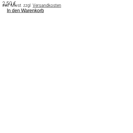
2,50
€
inkl. Mwst. zzgl.
Versandkosten
In den Warenkorb