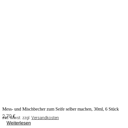
Mess- und Mischbecher zum Seife selber machen, 30ml, 6 Stück
2,70
€
inkl. Mwst. zzgl.
Versandkosten
Weiterlesen