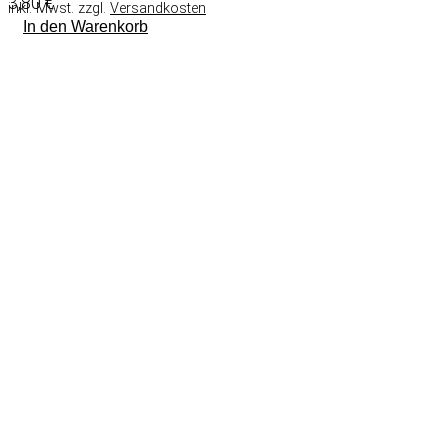
3,80
€
inkl. Mwst. zzgl.
Versandkosten
In den Warenkorb