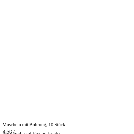
Muscheln mit Bohrung, 10 Stück
4,50
€
inkl. Mwst. zzgl.
Versandkosten