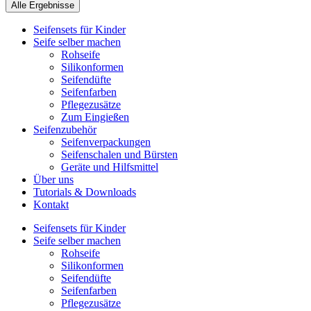
Alle Ergebnisse
Seifensets für Kinder
Seife selber machen
Rohseife
Silikonformen
Seifendüfte
Seifenfarben
Pflegezusätze
Zum Eingießen
Seifenzubehör
Seifenverpackungen
Seifenschalen und Bürsten
Geräte und Hilfsmittel
Über uns
Tutorials & Downloads
Kontakt
Seifensets für Kinder
Seife selber machen
Rohseife
Silikonformen
Seifendüfte
Seifenfarben
Pflegezusätze