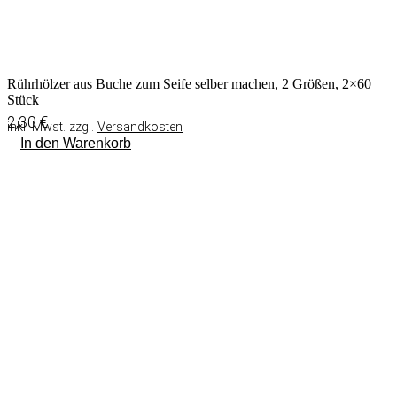
Rührhölzer aus Buche zum Seife selber machen, 2 Größen, 2×60
Stück
2,30
€
inkl. Mwst. zzgl.
Versandkosten
In den Warenkorb