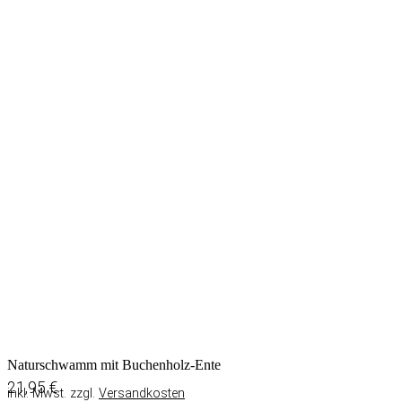
Naturschwamm mit Buchenholz-Ente
21,95
€
inkl. Mwst. zzgl.
Versandkosten