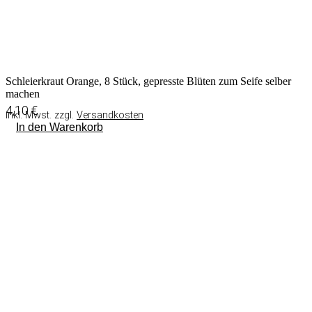
Schleierkraut Orange, 8 Stück, gepresste Blüten zum Seife selber
machen
4,10
€
inkl. Mwst. zzgl.
Versandkosten
In den Warenkorb