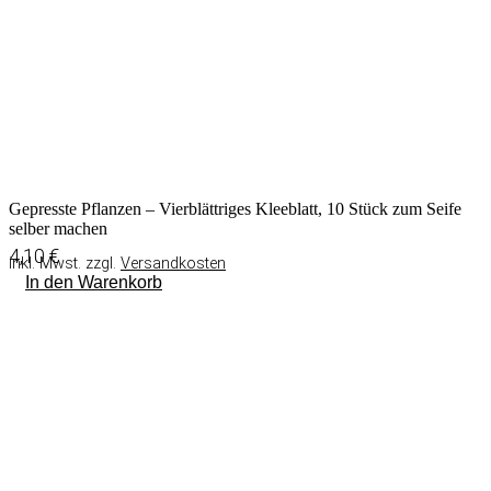
Gepresste Pflanzen – Vierblättriges Kleeblatt, 10 Stück zum Seife
selber machen
4,10
€
inkl. Mwst. zzgl.
Versandkosten
In den Warenkorb