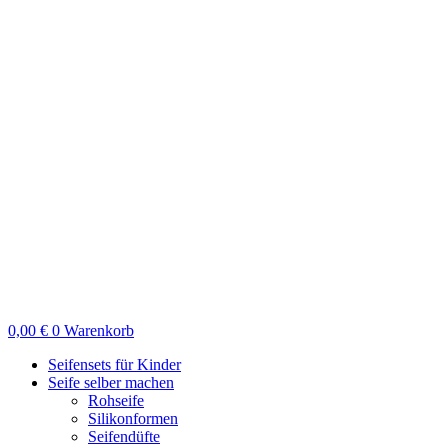
Zum
Inhalt
springen
0,00
€
0
Warenkorb
Seifensets für Kinder
Seife selber machen
Rohseife
Silikonformen
Seifendüfte