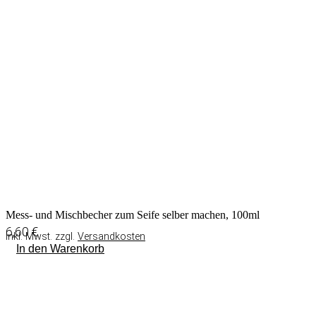
Mess- und Mischbecher zum Seife selber machen, 100ml
6,60
€
inkl. Mwst. zzgl.
Versandkosten
In den Warenkorb