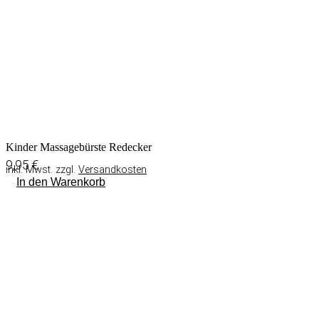
Kinder Massagebürste Redecker
9,95
€
inkl. Mwst. zzgl.
Versandkosten
In den Warenkorb