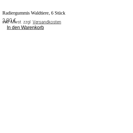
Radiergummis Waldtiere, 6 Stück
3,80
€
inkl. Mwst. zzgl.
Versandkosten
In den Warenkorb