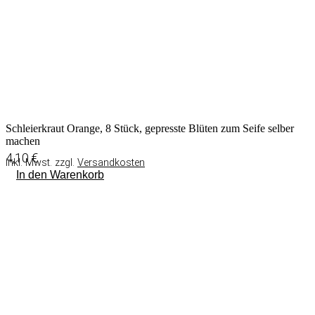
Schleierkraut Orange, 8 Stück, gepresste Blüten zum Seife selber
machen
4,10
€
inkl. Mwst. zzgl.
Versandkosten
In den Warenkorb