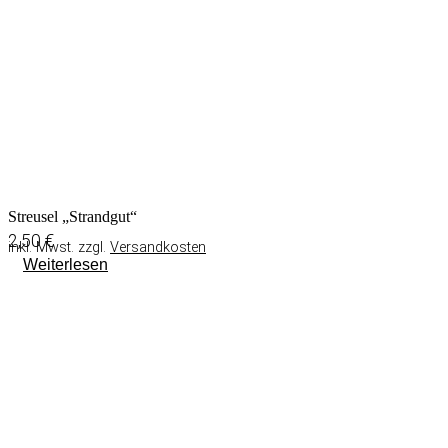
Streusel „Strandgut“
2,50
€
inkl. Mwst. zzgl.
Versandkosten
Weiterlesen