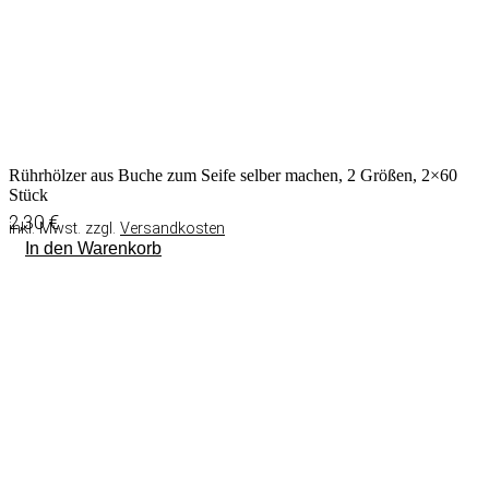
Rührhölzer aus Buche zum Seife selber machen, 2 Größen, 2×60
Stück
2,30
€
inkl. Mwst. zzgl.
Versandkosten
In den Warenkorb