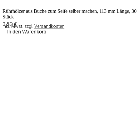
Rührhölzer aus Buche zum Seife selber machen, 113 mm Länge, 30
Stück
2,50
€
inkl. Mwst. zzgl.
Versandkosten
In den Warenkorb