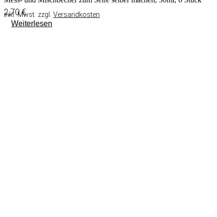
2,70
€
inkl. Mwst. zzgl.
Versandkosten
Weiterlesen