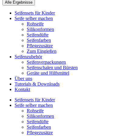
Alle Ergebnisse
Seifensets für Kinder
Seife selber machen
Rohseife
Silikonformen
Seifendüfte
Seifenfarben
Pflegezusätze
Zum Eingießen
Seifenzubehör
Seifenverpackungen
Seifenschalen und Bürsten
Geräte und Hilfsmittel
Über uns
Tutorials & Downloads
Kontakt
Seifensets für Kinder
Seife selber machen
Rohseife
Silikonformen
Seifendüfte
Seifenfarben
Pflegezusätze