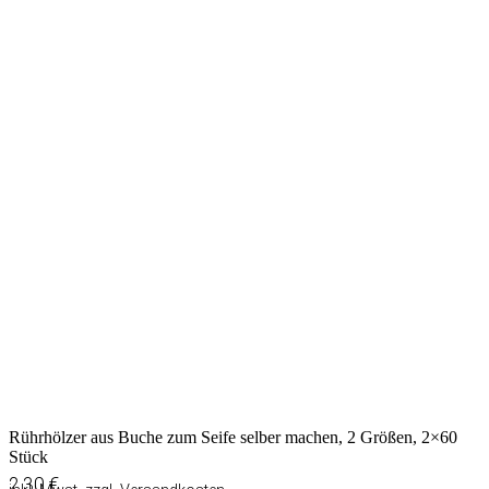
Rührhölzer aus Buche zum Seife selber machen, 2 Größen, 2×60
Stück
2,30
€