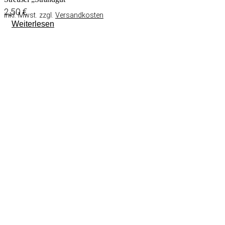
2,50
€
inkl. Mwst. zzgl.
Versandkosten
Weiterlesen