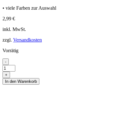
• viele Farben zur Auswahl
2,99
€
inkl. MwSt.
zzgl.
Versandkosten
Vorrätig
Makrameeband
-
Flieder
Menge
+
In den Warenkorb