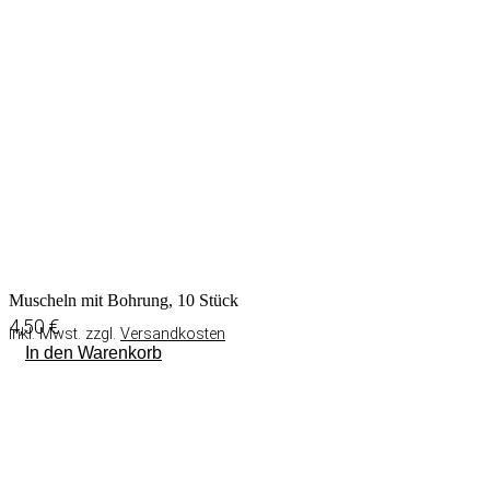
Muscheln mit Bohrung, 10 Stück
4,50
€
inkl. Mwst. zzgl.
Versandkosten
In den Warenkorb