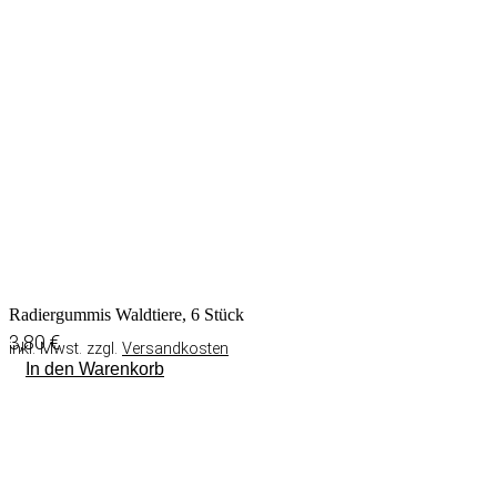
Radiergummis Waldtiere, 6 Stück
3,80
€
inkl. Mwst. zzgl.
Versandkosten
In den Warenkorb