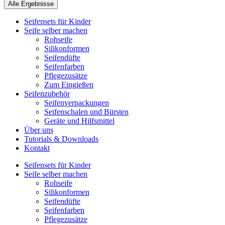
Alle Ergebnisse
Seifensets für Kinder
Seife selber machen
Rohseife
Silikonformen
Seifendüfte
Seifenfarben
Pflegezusätze
Zum Eingießen
Seifenzubehör
Seifenverpackungen
Seifenschalen und Bürsten
Geräte und Hilfsmittel
Über uns
Tutorials & Downloads
Kontakt
Seifensets für Kinder
Seife selber machen
Rohseife
Silikonformen
Seifendüfte
Seifenfarben
Pflegezusätze