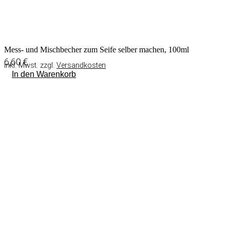
Mess- und Mischbecher zum Seife selber machen, 100ml
6,60
€
inkl. Mwst. zzgl.
Versandkosten
In den Warenkorb