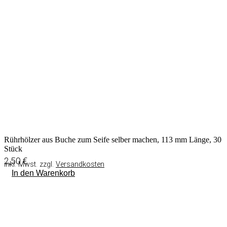
Rührhölzer aus Buche zum Seife selber machen, 113 mm Länge, 30
Stück
2,50
€
inkl. Mwst. zzgl.
Versandkosten
In den Warenkorb