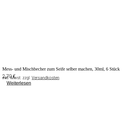
Mess- und Mischbecher zum Seife selber machen, 30ml, 6 Stück
2,70
€
inkl. Mwst. zzgl.
Versandkosten
Weiterlesen