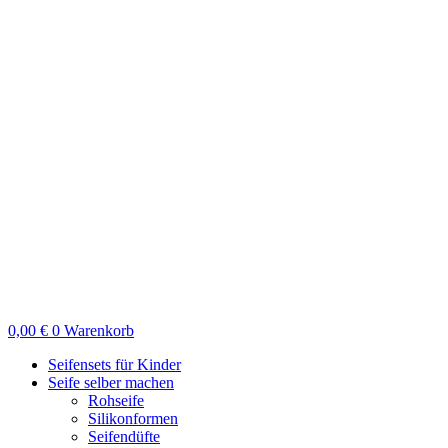
Zum
Inhalt
springen
0,00
€
0
Warenkorb
Seifensets für Kinder
Seife selber machen
Rohseife
Silikonformen
Seifendüfte