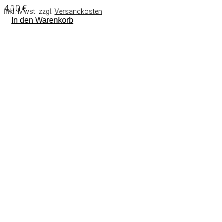
4,10
€
inkl. Mwst. zzgl.
Versandkosten
In den Warenkorb