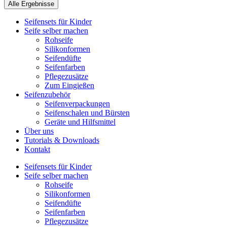
Alle Ergebnisse
Seifensets für Kinder
Seife selber machen
Rohseife
Silikonformen
Seifendüfte
Seifenfarben
Pflegezusätze
Zum Eingießen
Seifenzubehör
Seifenverpackungen
Seifenschalen und Bürsten
Geräte und Hilfsmittel
Über uns
Tutorials & Downloads
Kontakt
Seifensets für Kinder
Seife selber machen
Rohseife
Silikonformen
Seifendüfte
Seifenfarben
Pflegezusätze