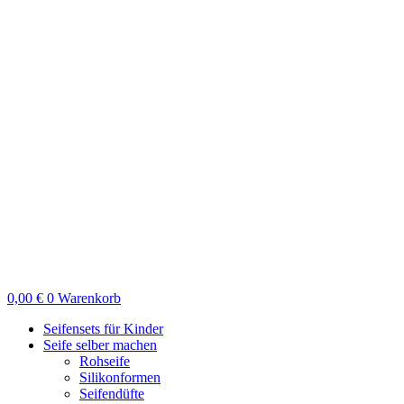
Zum
Inhalt
springen
0,00
€
0
Warenkorb
Seifensets für Kinder
Seife selber machen
Rohseife
Silikonformen
Seifendüfte