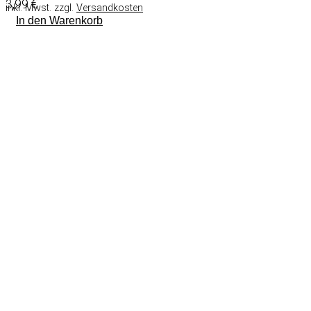
3,99
€
inkl. Mwst. zzgl.
Versandkosten
In den Warenkorb