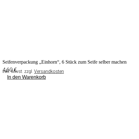
Seifenverpackung „Einhorn“, 6 Stück zum Seife selber machen
4,60
€
inkl. Mwst. zzgl.
Versandkosten
In den Warenkorb