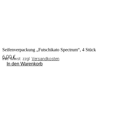
Seifenverpackung „Futschikato Spectrum“, 4 Stück
6,00
€
inkl. Mwst. zzgl.
Versandkosten
In den Warenkorb