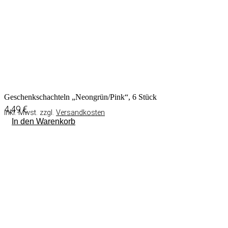
Geschenkschachteln „Neongrün/Pink“, 6 Stück
4,49
€
inkl. Mwst. zzgl.
Versandkosten
In den Warenkorb