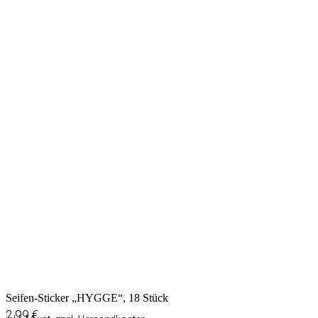
Seifen-Sticker „HYGGE“, 18 Stück
2,99
€