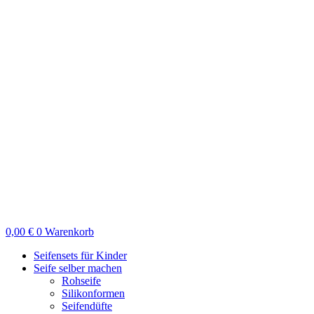
Zum
Inhalt
springen
0,00
€
0
Warenkorb
Seifensets für Kinder
Seife selber machen
Rohseife
Silikonformen
Seifendüfte