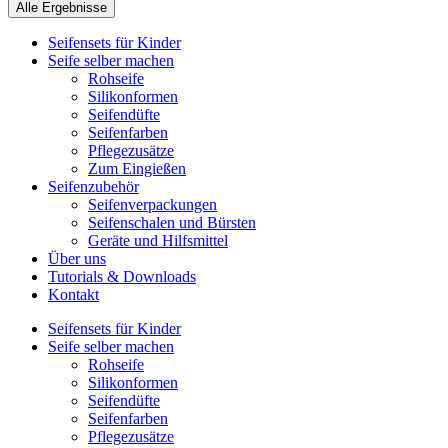
Alle Ergebnisse
Seifensets für Kinder
Seife selber machen
Rohseife
Silikonformen
Seifendüfte
Seifenfarben
Pflegezusätze
Zum Eingießen
Seifenzubehör
Seifenverpackungen
Seifenschalen und Bürsten
Geräte und Hilfsmittel
Über uns
Tutorials & Downloads
Kontakt
Seifensets für Kinder
Seife selber machen
Rohseife
Silikonformen
Seifendüfte
Seifenfarben
Pflegezusätze