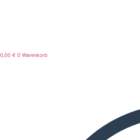
0,00
€
0
Warenkorb
Search
...